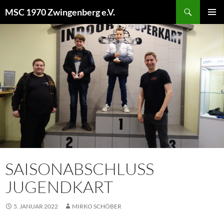
MSC 1970 Zwingenberg e.V.
PRIMÄR
MENÜ
SAISONABSCHLUSS
JUGENDKART
5. JANUAR 2022
MIRKO SCHÖBER